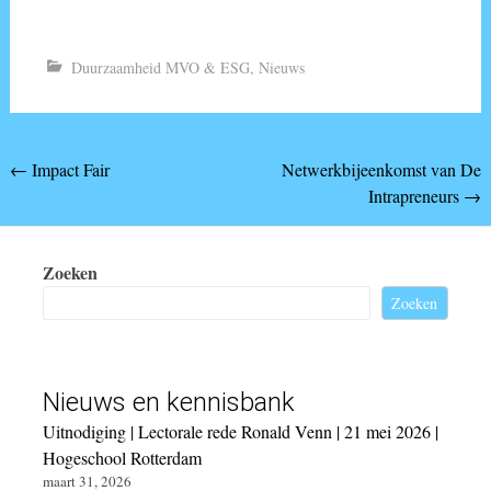
Duurzaamheid MVO & ESG
,
Nieuws
Bericht
←
Impact Fair
Netwerkbijeenkomst van De
Intrapreneurs
→
navigatie
Zoeken
Zoeken
Nieuws en kennisbank
Uitnodiging | Lectorale rede Ronald Venn | 21 mei 2026 |
Hogeschool Rotterdam
maart 31, 2026